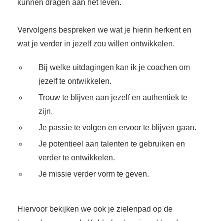
kunnen dragen aan het leven.
 op de
e. Hierdoor
Vervolgens bespreken we wat je hierin herkent en
 website-
wat je verder in jezelf zou willen ontwikkelen.
ren
nte
Bij welke uitdagingen kan ik je coachen om
enties
gebaseerd
jezelf te ontwikkelen.
 gedrag van
Trouw te blijven aan jezelf en authentiek te
ezoeker.
zijn.
Je passie te volgen en ervoor te blijven gaan.
uren
Je potentieel aan talenten te gebruiken en
verder te ontwikkelen.
Je missie verder vorm te geven.
Hiervoor bekijken we ook je zielenpad op de