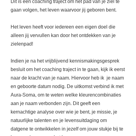
Dit is een coaching traject om het pad van je ziel te
s kan de
gaan volgen, het leven waarvoor jij geboren bent.
e niet
oneren.
Het leven heeft voor iedereen een eigen doel die
ieken
alleen jij vervullen kan door het ontdekken van je
ische
zielenpad!
s worden
kt om
Indien je na het vrijblijvend kennismakingsgesprek
em
tie te
besluit om het coaching traject in te gaan, kijk ik eerst
elen over
naar de kracht van je naam. Hiervoor heb ik je naam
drag van
en geboorte datum nodig. De uitkomst verbind ik met
zoeker op
Aura-Soma, om te weten welke kleurencombinaties
site.
aan je naam verbonden zijn. Dit geeft een
ing
kernachtige analyse over wie je bent, je missie, je
ingcookies
natuurlijke talenten en je levensuitdaging om
 gebruikt
datgene te ontwikkelen in jezelf om jouw stukje bij te
oekers te